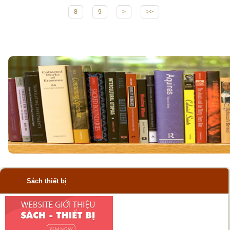
8
9
>
>>
Sách thiết bị