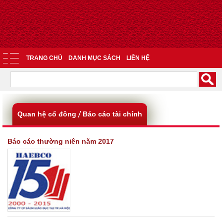
TRANG CHỦ
DANH MỤC SÁCH
LIÊN HỆ
Quan hệ cổ đông
Báo cáo tài chính
Báo cáo thường niên năm 2017